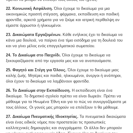
22. Κοινωνική Ασφάλιση.
Όλοι έχουµε το δικαίωµα για µια
οικονοµικώς προσιτή στέγαση, φάρµακα, εκπαίδευση και παιδική
φροντίδα, αρκετά χρήµατα για να ζούµε και ιατρική περίθαλψη αν
είµαστε άρρωστοι ή ηλικιωµένοι.
23. Δικαιώματα Εργαζομένων.
Κάθε ενήλικος έχει το δικαίωµα να
κάνει µια δουλειά, να παίρνει ένα τίµιο εισόδηµα για τη δουλειά του
και να γίνει µέλος ενός επαγγελματικού σωματείου.
24. Το Δικαίωµα στο Παιχνίδι.
Όλοι έχουμε το δικαίωμα να
ξεκουραζόμαστε από την εργασία μας και να αναπαυόμαστε.
25. Φαγητό και Στέγη για Όλους.
Όλοι έχουµε το δικαίωµα µιας
καλής ζωής. Μητέρες και παιδιά, ηλικιωµένοι, άνεργοι ή ανάπηροι,
όλοι έχουν το δικαίωµα να λαµβάνουν φροντίδα.
26. Το Δικαίωµα στην Εκπαίδευση.
Η εκπαίδευση είναι ένα
δικαίωµα. Το δηµοτικό σχολείο πρέπει να είναι δωρεάν. Πρέπει να
μάθουμε για τα Ηνωµένα Έθνη και για το πώς να συνεργαζόμαστε µε
τους άλλους. Οι γονείς µας µπορούν να επιλέξουν τι θα µάθουµε.
27. Δικαίωμα Πνευματικής Ιδιοκτησίας.
Τα πνευµατικά δικαιώµατα
είναι ένας ειδικός νόµος που προστατεύει τις προσωπικές
καλλιτεχνικές δηµιουργίες και συγγράµµατα. Οι άλλοι δεν µπορούν