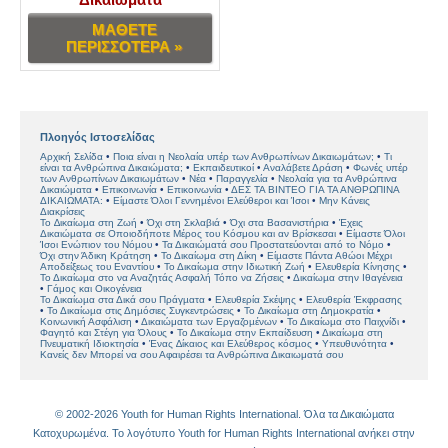
ΜΑΘΕΤΕ
ΠΕΡΙΣΣΟΤΕΡΑ »
Πλοηγός Ιστοσελίδας
Αρχική Σελίδα
Ποια είναι η Νεολαία υπέρ των Ανθρωπίνων Δικαιωμάτων;
Τι
είναι τα Ανθρώπινα Δικαιώματα;
Εκπαιδευτικοί
Αναλάβετε Δράση
Φωνές υπέρ
των Ανθρωπίνων Δικαιωμάτων
Νέα
Παραγγελία
Νεολαία για τα Ανθρώπινα
Δικαιώματα
Επικοινωνία
Επικοινωνία
ΔΕΣ ΤΑ ΒΙΝΤΕΟ ΓΙΑ ΤΑ ΑΝΘΡΩΠΙΝΑ
ΔΙΚΑΙΩΜΑΤΑ:
Είµαστε Όλοι Γεννηµένοι Ελεύθεροι και Ίσοι
Μην Κάνεις
Διακρίσεις
Το ∆ικαίωµα στη Ζωή
Όχι στη Σκλαβιά
Όχι στα Βασανιστήρια
Έχεις
Δικαιώµατα σε Οποιοδήποτε Μέρος του Κόσμου και αν Βρίσκεσαι
Είµαστε Όλοι
Ίσοι Ενώπιον του Νόµου
Τα Δικαιώµατά σου Προστατεύονται από το Νόµο
Όχι στην Άδικη Κράτηση
Το Δικαίωμα στη Δίκη
Είµαστε Πάντα Αθώοι Μέχρι
Αποδείξεως του Εναντίου
Το Δικαίωµα στην Ιδιωτική Ζωή
Ελευθερία Κίνησης
Το Δικαίωµα στο να Αναζητάς Ασφαλή Τόπο να Ζήσεις
Δικαίωµα στην Ιθαγένεια
Γάμος και Οικογένεια
Το Δικαίωµα στα Δικά σου Πράγµατα
Ελευθερία Σκέψης
Ελευθερία Έκφρασης
Το Δικαίωµα στις Δηµόσιες Συγκεντρώσεις
Το ∆ικαίωµα στη ∆ηµοκρατία
Κοινωνική Ασφάλιση
Δικαιώματα των Εργαζοµένων
Το Δικαίωµα στο Παιχνίδι
Φαγητό και Στέγη για Όλους
Το Δικαίωµα στην Εκπαίδευση
Δικαίωμα στη
Πνευματική Ιδιοκτησία
Ένας ∆ίκαιος και Ελεύθερος κόσµος
Υπευθυνότητα
Κανείς δεν Μπορεί να σου Αφαιρέσει τα Ανθρώπινα Δικαιωματά σου
© 2002-2026 Youth for Human Rights International. Όλα τα Δικαιώµατα
Κατοχυρωµένα. Το λογότυπο Youth for Human Rights International ανήκει στην