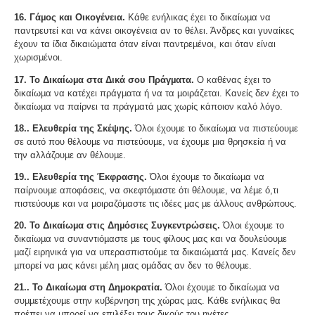
16. Γάµος και Οικογένεια.
Κάθε ενήλικας έχει το δικαίωµα να
παντρευτεί και να κάνει οικογένεια αν το θέλει. Άνδρες και γυναίκες
έχουν τα ίδια δικαιώµατα όταν είναι παντρεµένοι, και όταν είναι
χωρισµένοι.
17. Το Δικαίωµα στα Δικά σου Πράγµατα.
Ο καθένας έχει το
δικαίωµα να κατέχει πράγµατα ή να τα µοιράζεται. Κανείς δεν έχει το
δικαίωµα να παίρνει τα πράγµατά µας χωρίς κάποιον καλό λόγο.
18.. Ελευθερία της Σκέψης.
Όλοι έχουµε το δικαίωµα να πιστεύουµε
σε αυτό που θέλουµε να πιστεύουµε, να έχουµε µια θρησκεία ή να
την αλλάζουµε αν θέλουµε.
19.. Ελευθερία της Έκφρασης.
Όλοι έχουµε το δικαίωµα να
παίρνουµε αποφάσεις, να σκεφτόµαστε ότι θέλουµε, να λέµε ό,τι
πιστεύουµε και να µοιραζόµαστε τις ιδέες µας µε άλλους ανθρώπους.
20. Το Δικαίωµα στις Δηµόσιες Συγκεντρώσεις.
Όλοι έχουµε το
δικαίωµα να συναντιόµαστε µε τους φίλους µας και να δουλεύουµε
µαζί ειρηνικά για να υπερασπιστούµε τα δικαιώµατά µας. Κανείς δεν
µπορεί να µας κάνει µέλη µιας οµάδας αν δεν το θέλουµε.
21.. Το Δικαίωµα στη Δηµοκρατία.
Όλοι έχουµε το δικαίωµα να
συµµετέχουµε στην κυβέρνηση της χώρας µας. Κάθε ενήλικας θα
πρέπει να µπορεί να επιλέξει τους δικούς του ηγέτες.