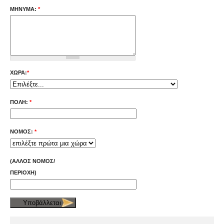
ΜΉΝΥΜΑ:
*
ΧΏΡΑ:
*
ΠΌΛΗ:
*
ΝΟΜΌΣ:
*
(ΆΛΛΟΣ ΝΟΜΌΣ/
ΠΕΡΙΟΧΉ)