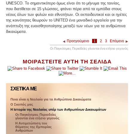
UNESCO. Το σημαντικότερο όμως είναι ότι το μήνυμα της ταινίας,
που διατίθεται σε 15 γλώσσες, φτάνει πέρα από τα εμπόδια στους
νέους όλων των φυλών και εθνοτήτων. Οι εκπαιδευτικοί και οι ηγέτες
της κοινότητας θεωρούν το UNITED ένα μοναδικό εργαλείο για την
ανάπτυξη της ευαισθητοποίησης μεταξύ των νέων για τα ανθρώπινα
δικαιώματα.
Προηγούμενο
1
2
3
Επόμενο
Οι Παγκόσμιες Περιοδείες γίνονται ένα ετήσιο γεγονός
ΜΟΙΡΑΣΤΕΙΤΕ ΑΥΤΗ ΤΗ ΣΕΛΙΔΑ
ΣΧΕΤΙΚΆ ΜΕ
Ποια είναι η Νεολαία για τα Ανθρώπινα Δικαιώματα
Ο Σκοπός μας
Η Ιστορία της Νεολαίας υπέρ των Ανθρωπίνων Δικαιωμάτων
Οι Παγκόσμιες Περιοδείες
γίνονται ένα ετήσιο γεγονός
Η Αντιμετώπιση του
Θέματος της Εμπορίας
Ανθρώπων