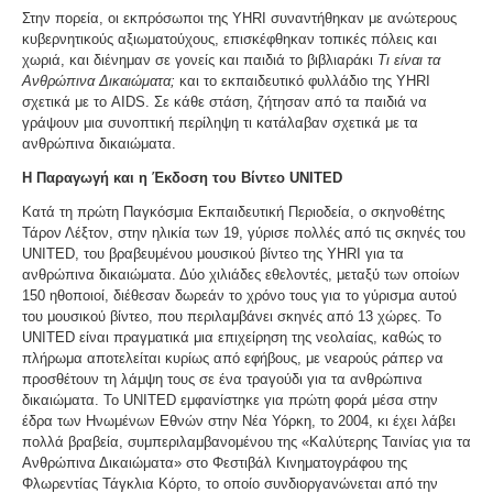
Στην πορεία, οι εκπρόσωποι της YHRI συναντήθηκαν με ανώτερους
κυβερνητικούς αξιωματούχους, επισκέφθηκαν τοπικές πόλεις και
χωριά, και διένημαν σε γονείς και παιδιά το βιβλιαράκι
Τι είναι τα
Ανθρώπινα Δικαιώματα;
και το εκπαιδευτικό φυλλάδιο της YHRI
σχετικά με το AIDS. Σε κάθε στάση, ζήτησαν από τα παιδιά να
γράψουν μια συνοπτική περίληψη τι κατάλαβαν σχετικά με τα
ανθρώπινα δικαιώματα.
Η Παραγωγή και η Έκδοση του Βίντεο UNITED
Κατά τη πρώτη Παγκόσμια Εκπαιδευτική Περιοδεία, ο σκηνοθέτης
Τάρον Λέξτον, στην ηλικία των 19, γύρισε πολλές από τις σκηνές του
UNITED, του βραβευμένου μουσικού βίντεο της YHRI για τα
ανθρώπινα δικαιώματα. Δύο χιλιάδες εθελοντές, μεταξύ των οποίων
150 ηθοποιοί, διέθεσαν δωρεάν το χρόνο τους για το γύρισμα αυτού
του μουσικού βίντεο, που περιλαμβάνει σκηνές από 13 χώρες. Το
UNITED είναι πραγματικά μια επιχείρηση της νεολαίας, καθώς το
πλήρωμα αποτελείται κυρίως από εφήβους, με νεαρούς ράπερ να
προσθέτουν τη λάμψη τους σε ένα τραγούδι για τα ανθρώπινα
δικαιώματα. Το UNITED εμφανίστηκε για πρώτη φορά μέσα στην
έδρα των Ηνωμένων Εθνών στην Νέα Υόρκη, το 2004, κι έχει λάβει
πολλά βραβεία, συμπεριλαμβανομένου της «Καλύτερης Ταινίας για τα
Ανθρώπινα Δικαιώματα» στο Φεστιβάλ Κινηματογράφου της
Φλωρεντίας Τάγκλια Κόρτο, το οποίο συνδιοργανώνεται από την