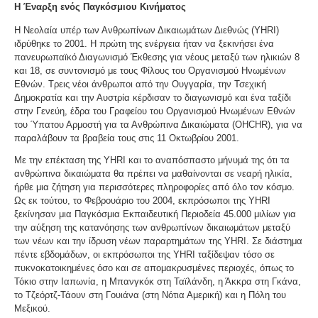
Η Έναρξη ενός Παγκόσμιου Κινήματος
Η Νεολαία υπέρ των Ανθρωπίνων Δικαιωμάτων Διεθνώς (YHRI)
ιδρύθηκε το 2001. Η πρώτη της ενέργεια ήταν να ξεκινήσει ένα
πανευρωπαϊκό Διαγωνισμό Έκθεσης για νέους μεταξύ των ηλικιών 8
και 18, σε συντονισμό με τους Φίλους του Οργανισμού Ηνωμένων
Εθνών. Τρεις νέοι άνθρωποι από την Ουγγαρία, την Τσεχική
Δημοκρατία και την Αυστρία κέρδισαν το διαγωνισμό και ένα ταξίδι
στην Γενεύη, έδρα του Γραφείου του Οργανισμού Ηνωμένων Εθνών
του Ύπατου Αρμοστή για τα Ανθρώπινα Δικαιώματα (OHCHR), για να
παραλάβουν τα βραβεία τους στις 11 Οκτωβρίου 2001.
Με την επέκταση της YHRI και το αναπόσπαστο μήνυμά της ότι τα
ανθρώπινα δικαιώματα θα πρέπει να μαθαίνονται σε νεαρή ηλικία,
ήρθε μια ζήτηση για περισσότερες πληροφορίες από όλο τον κόσμο.
Ως εκ τούτου, το Φεβρουάριο του 2004, εκπρόσωποι της YHRI
ξεκίνησαν μια Παγκόσμια Εκπαιδευτική Περιοδεία 45.000 μιλίων για
την αύξηση της κατανόησης των ανθρωπίνων δικαιωμάτων μεταξύ
των νέων και την ίδρυση νέων παραρτημάτων της YHRI. Σε διάστημα
πέντε εβδομάδων, οι εκπρόσωποι της YHRI ταξίδεψαν τόσο σε
πυκνοκατοικημένες όσο και σε απομακρυσμένες περιοχές, όπως το
Τόκιο στην Ιαπωνία, η Μπανγκόκ στη Ταϊλάνδη, η Άκκρα στη Γκάνα,
το Τζεόρτζ-Τάουν στη Γουιάνα (στη Νότια Αμερική) και η Πόλη του
Μεξικού.