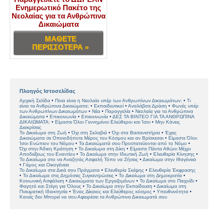
Ενημερωτικό Πακέτο της
Νεολαίας για τα Ανθρώπινα
Δικαιώματα
ΜΑΘΕΤΕ
ΠΕΡΙΣΣΟΤΕΡΑ »
Πλοηγός Ιστοσελίδας
Αρχική Σελίδα
Ποια είναι η Νεολαία υπέρ των Ανθρωπίνων Δικαιωμάτων;
Τι
είναι τα Ανθρώπινα Δικαιώματα;
Εκπαιδευτικοί
Αναλάβετε Δράση
Φωνές υπέρ
των Ανθρωπίνων Δικαιωμάτων
Νέα
Παραγγελία
Νεολαία για τα Ανθρώπινα
Δικαιώματα
Επικοινωνία
Επικοινωνία
ΔΕΣ ΤΑ ΒΙΝΤΕΟ ΓΙΑ ΤΑ ΑΝΘΡΩΠΙΝΑ
ΔΙΚΑΙΩΜΑΤΑ:
Είµαστε Όλοι Γεννηµένοι Ελεύθεροι και Ίσοι
Μην Κάνεις
Διακρίσεις
Το ∆ικαίωµα στη Ζωή
Όχι στη Σκλαβιά
Όχι στα Βασανιστήρια
Έχεις
Δικαιώµατα σε Οποιοδήποτε Μέρος του Κόσμου και αν Βρίσκεσαι
Είµαστε Όλοι
Ίσοι Ενώπιον του Νόµου
Τα Δικαιώµατά σου Προστατεύονται από το Νόµο
Όχι στην Άδικη Κράτηση
Το Δικαίωμα στη Δίκη
Είµαστε Πάντα Αθώοι Μέχρι
Αποδείξεως του Εναντίου
Το Δικαίωµα στην Ιδιωτική Ζωή
Ελευθερία Κίνησης
Το Δικαίωµα στο να Αναζητάς Ασφαλή Τόπο να Ζήσεις
Δικαίωµα στην Ιθαγένεια
Γάμος και Οικογένεια
Το Δικαίωµα στα Δικά σου Πράγµατα
Ελευθερία Σκέψης
Ελευθερία Έκφρασης
Το Δικαίωµα στις Δηµόσιες Συγκεντρώσεις
Το ∆ικαίωµα στη ∆ηµοκρατία
Κοινωνική Ασφάλιση
Δικαιώματα των Εργαζοµένων
Το Δικαίωµα στο Παιχνίδι
Φαγητό και Στέγη για Όλους
Το Δικαίωµα στην Εκπαίδευση
Δικαίωμα στη
Πνευματική Ιδιοκτησία
Ένας ∆ίκαιος και Ελεύθερος κόσµος
Υπευθυνότητα
Κανείς δεν Μπορεί να σου Αφαιρέσει τα Ανθρώπινα Δικαιωματά σου