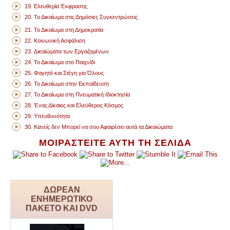
19. Ελευθερία Έκφρασης
20. Το Δικαίωµα στις Δηµόσιες Συγκεντρώσεις
21. Το Δικαίωµα στη Δηµοκρατία
22. Κοινωνική Ασφάλιση
23. ∆ικαιώματα των Εργαζοµένων
24. Το Δικαίωµα στο Παιχνίδι
25. Φαγητό και Στέγη για Όλους
26. Το Δικαίωµα στην Εκπαίδευση
27. Το Δικαίωμα στη Πνευματική Ιδιοκτησία
28. Ένας Δίκαιος και Ελεύθερος Κόσµος
29. Υπευθυνότητα
30. Κανείς δεν Μπορεί να σου Αφαιρέσει αυτά τα Δικαιώµατα
ΜΟΙΡΑΣΤΕΙΤΕ ΑΥΤΗ ΤΗ ΣΕΛΙΔΑ
ΔΩΡΕΑΝ
ΕΝΗΜΕΡΩΤΙΚΟ
ΠΑΚΕΤΟ ΚΑΙ DVD