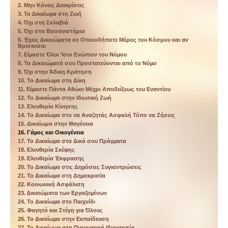
2. Μην Κάνεις Διακρίσεις
3. Το ∆ικαίωµα στη Ζωή
4. Όχι στη Σκλαβιά
5. Όχι στα Βασανιστήρια
6. Έχεις ∆ικαιώµατα σε Οποιοδήποτε Μέρος του Κόσμου και αν
Βρίσκεσαι
7. Είµαστε Όλοι Ίσοι Ενώπιον του Νόµου
8. Τα Δικαιώµατά σου Προστατεύονται από το Νόµο
9. Όχι στην Άδικη Κράτηση
10. Το Δικαίωµα στη Δίκη
11. Είµαστε Πάντα Αθώοι Μέχρι Αποδείξεως του Εναντίου
12. Το Δικαίωµα στην Ιδιωτική Ζωή
13. Ελευθερία Κίνησης
14. Το Δικαίωµα στο να Αναζητάς Ασφαλή Τόπο να Ζήσεις
15. Δικαίωμα στην Ιθαγένεια
16. Γάµος και Οικογένεια
17. Το Δικαίωµα στα Δικά σου Πράγµατα
18. Ελευθερία Σκέψης
19. Ελευθερία Έκφρασης
20. Το Δικαίωµα στις Δηµόσιες Συγκεντρώσεις
21. Το Δικαίωµα στη Δηµοκρατία
22. Κοινωνική Ασφάλιση
23. ∆ικαιώματα των Εργαζοµένων
24. Το Δικαίωµα στο Παιχνίδι
25. Φαγητό και Στέγη για Όλους
26. Το Δικαίωµα στην Εκπαίδευση
27. Το Δικαίωμα στη Πνευματική Ιδιοκτησία