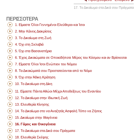
17. Το Δικαίωµα στα Δικά σου Πράγµατα
ΠΕΡΙΣΣΟΤΕΡΑ
1. Είµαστε Όλοι Γεννηµένοι Ελεύθεροι και Ίσοι
2. Μην Κάνεις Διακρίσεις
3. Το ∆ικαίωµα στη Ζωή
4. Όχι στη Σκλαβιά
5. Όχι στα Βασανιστήρια
6. Έχεις ∆ικαιώµατα σε Οποιοδήποτε Μέρος του Κόσμου και αν Βρίσκεσαι
7. Είµαστε Όλοι Ίσοι Ενώπιον του Νόµου
8. Τα Δικαιώµατά σου Προστατεύονται από το Νόµο
9. Όχι στην Άδικη Κράτηση
10. Το Δικαίωµα στη Δίκη
11. Είµαστε Πάντα Αθώοι Μέχρι Αποδείξεως του Εναντίου
12. Το Δικαίωµα στην Ιδιωτική Ζωή
13. Ελευθερία Κίνησης
14. Το Δικαίωµα στο να Αναζητάς Ασφαλή Τόπο να Ζήσεις
15. Δικαίωμα στην Ιθαγένεια
16. Γάµος και Οικογένεια
17. Το Δικαίωµα στα Δικά σου Πράγµατα
18. Ελευθερία Σκέψης