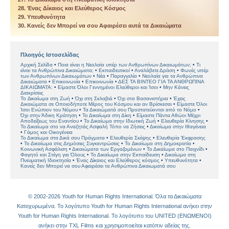
28. Ένας Δίκαιος και Ελεύθερος Κόσµος
29. Υπευθυνότητα
30. Κανείς δεν Μπορεί να σου Αφαιρέσει αυτά τα Δικαιώµατα
Πλοηγός Ιστοσελίδας
Αρχική Σελίδα
Ποια είναι η Νεολαία υπέρ των Ανθρωπίνων Δικαιωμάτων;
Τι
είναι τα Ανθρώπινα Δικαιώματα;
Εκπαιδευτικοί
Αναλάβετε Δράση
Φωνές υπέρ
των Ανθρωπίνων Δικαιωμάτων
Νέα
Παραγγελία
Νεολαία για τα Ανθρώπινα
Δικαιώματα
Επικοινωνία
Επικοινωνία
ΔΕΣ ΤΑ ΒΙΝΤΕΟ ΓΙΑ ΤΑ ΑΝΘΡΩΠΙΝΑ
ΔΙΚΑΙΩΜΑΤΑ:
Είµαστε Όλοι Γεννηµένοι Ελεύθεροι και Ίσοι
Μην Κάνεις
Διακρίσεις
Το ∆ικαίωµα στη Ζωή
Όχι στη Σκλαβιά
Όχι στα Βασανιστήρια
Έχεις
Δικαιώµατα σε Οποιοδήποτε Μέρος του Κόσμου και αν Βρίσκεσαι
Είµαστε Όλοι
Ίσοι Ενώπιον του Νόµου
Τα Δικαιώµατά σου Προστατεύονται από το Νόµο
Όχι στην Άδικη Κράτηση
Το Δικαίωμα στη Δίκη
Είµαστε Πάντα Αθώοι Μέχρι
Αποδείξεως του Εναντίου
Το Δικαίωµα στην Ιδιωτική Ζωή
Ελευθερία Κίνησης
Το Δικαίωµα στο να Αναζητάς Ασφαλή Τόπο να Ζήσεις
Δικαίωµα στην Ιθαγένεια
Γάμος και Οικογένεια
Το Δικαίωµα στα Δικά σου Πράγµατα
Ελευθερία Σκέψης
Ελευθερία Έκφρασης
Το Δικαίωµα στις Δηµόσιες Συγκεντρώσεις
Το ∆ικαίωµα στη ∆ηµοκρατία
Κοινωνική Ασφάλιση
Δικαιώματα των Εργαζοµένων
Το Δικαίωµα στο Παιχνίδι
Φαγητό και Στέγη για Όλους
Το Δικαίωµα στην Εκπαίδευση
Δικαίωμα στη
Πνευματική Ιδιοκτησία
Ένας ∆ίκαιος και Ελεύθερος κόσµος
Υπευθυνότητα
Κανείς δεν Μπορεί να σου Αφαιρέσει τα Ανθρώπινα Δικαιωματά σου
© 2002-2026 Youth for Human Rights International. Όλα τα Δικαιώµατα
Κατοχυρωµένα. Το λογότυπο Youth for Human Rights International ανήκει στην
Youth for Human Rights International. Το λογότυπο του UNITED (ΕΝΩΜΕΝΟΙ)
ανήκει στην TΧL Films και χρησιµοποιείται κατόπιν αδείας της.