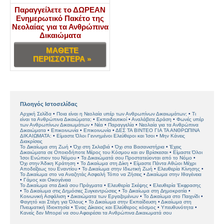
Παραγγείλετε το ΔΩΡΕΑΝ
Ενημερωτικό Πακέτο της
Νεολαίας για τα Ανθρώπινα
Δικαιώματα
ΜΑΘΕΤΕ
ΠΕΡΙΣΣΟΤΕΡΑ »
Πλοηγός Ιστοσελίδας
Αρχική Σελίδα
Ποια είναι η Νεολαία υπέρ των Ανθρωπίνων Δικαιωμάτων;
Τι
είναι τα Ανθρώπινα Δικαιώματα;
Εκπαιδευτικοί
Αναλάβετε Δράση
Φωνές υπέρ
των Ανθρωπίνων Δικαιωμάτων
Νέα
Παραγγελία
Νεολαία για τα Ανθρώπινα
Δικαιώματα
Επικοινωνία
Επικοινωνία
ΔΕΣ ΤΑ ΒΙΝΤΕΟ ΓΙΑ ΤΑ ΑΝΘΡΩΠΙΝΑ
ΔΙΚΑΙΩΜΑΤΑ:
Είµαστε Όλοι Γεννηµένοι Ελεύθεροι και Ίσοι
Μην Κάνεις
Διακρίσεις
Το ∆ικαίωµα στη Ζωή
Όχι στη Σκλαβιά
Όχι στα Βασανιστήρια
Έχεις
Δικαιώµατα σε Οποιοδήποτε Μέρος του Κόσμου και αν Βρίσκεσαι
Είµαστε Όλοι
Ίσοι Ενώπιον του Νόµου
Τα Δικαιώµατά σου Προστατεύονται από το Νόµο
Όχι στην Άδικη Κράτηση
Το Δικαίωμα στη Δίκη
Είµαστε Πάντα Αθώοι Μέχρι
Αποδείξεως του Εναντίου
Το Δικαίωµα στην Ιδιωτική Ζωή
Ελευθερία Κίνησης
Το Δικαίωµα στο να Αναζητάς Ασφαλή Τόπο να Ζήσεις
Δικαίωµα στην Ιθαγένεια
Γάμος και Οικογένεια
Το Δικαίωµα στα Δικά σου Πράγµατα
Ελευθερία Σκέψης
Ελευθερία Έκφρασης
Το Δικαίωµα στις Δηµόσιες Συγκεντρώσεις
Το ∆ικαίωµα στη ∆ηµοκρατία
Κοινωνική Ασφάλιση
Δικαιώματα των Εργαζοµένων
Το Δικαίωµα στο Παιχνίδι
Φαγητό και Στέγη για Όλους
Το Δικαίωµα στην Εκπαίδευση
Δικαίωμα στη
Πνευματική Ιδιοκτησία
Ένας ∆ίκαιος και Ελεύθερος κόσµος
Υπευθυνότητα
Κανείς δεν Μπορεί να σου Αφαιρέσει τα Ανθρώπινα Δικαιωματά σου