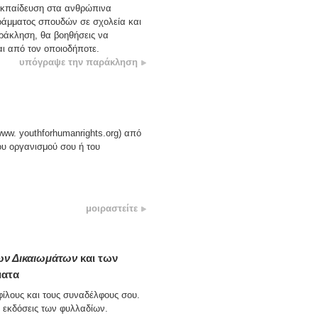
 εκπαίδευση στα ανθρώπινα
ράμματος σπουδών σε σχολεία και
ράκληση, θα βοηθήσεις να
αι από τον οποιοδήποτε.
υπόγραψε την παράκληση
ww. youthforhumanrights.org) από
του οργανισμού σου ή του
μοιραστείτε
ων Δικαιωμάτων
και των
ματα
φίλους και τους συναδέλφους σου.
ς εκδόσεις των φυλλαδίων.