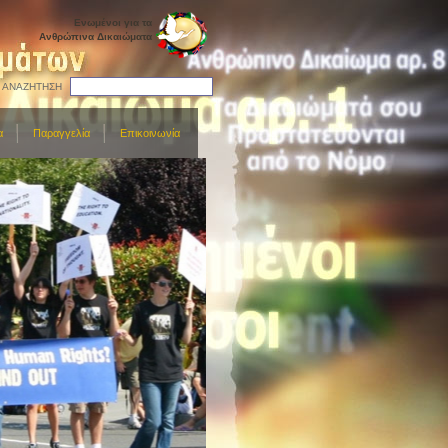
Ενωμένοι για τα
Ανθρώπινα Δικαιώματα
ΑΝΑΖΗΤΗΣΗ
α
Παραγγελία
Επικοινωνία