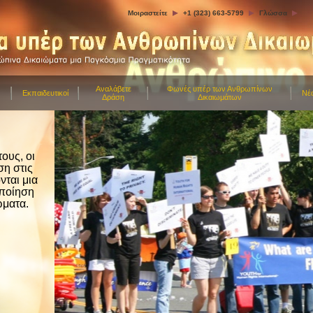
Μοιραστείτε
+1 (323) 663-5799
Γλώσσα
Αναλάβετε
Φωνές υπέρ των Ανθρωπίνων
Εκπαιδευτικοί
Νέ
Δράση
Δικαιωμάτων
ους, οι
ση στις
νται μια
οποίηση
ώματα.