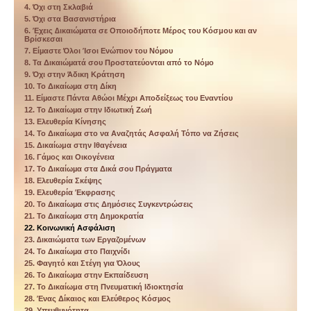
4. Όχι στη Σκλαβιά
5. Όχι στα Βασανιστήρια
6. Έχεις ∆ικαιώµατα σε Οποιοδήποτε Μέρος του Κόσμου και αν
Βρίσκεσαι
7. Είµαστε Όλοι Ίσοι Ενώπιον του Νόµου
8. Τα Δικαιώµατά σου Προστατεύονται από το Νόµο
9. Όχι στην Άδικη Κράτηση
10. Το Δικαίωµα στη Δίκη
11. Είµαστε Πάντα Αθώοι Μέχρι Αποδείξεως του Εναντίου
12. Το Δικαίωµα στην Ιδιωτική Ζωή
13. Ελευθερία Κίνησης
14. Το Δικαίωµα στο να Αναζητάς Ασφαλή Τόπο να Ζήσεις
15. Δικαίωμα στην Ιθαγένεια
16. Γάµος και Οικογένεια
17. Το Δικαίωµα στα Δικά σου Πράγµατα
18. Ελευθερία Σκέψης
19. Ελευθερία Έκφρασης
20. Το Δικαίωµα στις Δηµόσιες Συγκεντρώσεις
21. Το Δικαίωµα στη Δηµοκρατία
22. Κοινωνική Ασφάλιση
23. ∆ικαιώματα των Εργαζοµένων
24. Το Δικαίωµα στο Παιχνίδι
25. Φαγητό και Στέγη για Όλους
26. Το Δικαίωµα στην Εκπαίδευση
27. Το Δικαίωμα στη Πνευματική Ιδιοκτησία
28. Ένας Δίκαιος και Ελεύθερος Κόσµος
29. Υπευθυνότητα