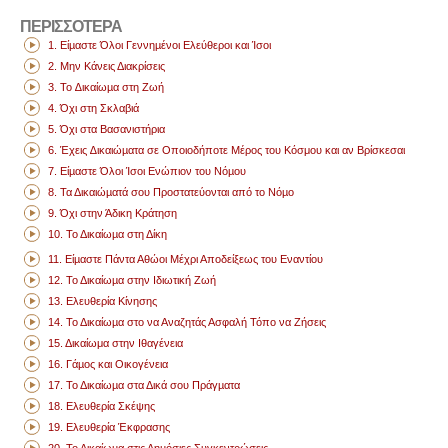
ΠΕΡΙΣΣΟΤΕΡΑ
1. Είµαστε Όλοι Γεννηµένοι Ελεύθεροι και Ίσοι
2. Μην Κάνεις Διακρίσεις
3. Το ∆ικαίωµα στη Ζωή
4. Όχι στη Σκλαβιά
5. Όχι στα Βασανιστήρια
6. Έχεις ∆ικαιώµατα σε Οποιοδήποτε Μέρος του Κόσμου και αν Βρίσκεσαι
7. Είµαστε Όλοι Ίσοι Ενώπιον του Νόµου
8. Τα Δικαιώµατά σου Προστατεύονται από το Νόµο
9. Όχι στην Άδικη Κράτηση
10. Το Δικαίωµα στη Δίκη
11. Είµαστε Πάντα Αθώοι Μέχρι Αποδείξεως του Εναντίου
12. Το Δικαίωµα στην Ιδιωτική Ζωή
13. Ελευθερία Κίνησης
14. Το Δικαίωµα στο να Αναζητάς Ασφαλή Τόπο να Ζήσεις
15. Δικαίωμα στην Ιθαγένεια
16. Γάµος και Οικογένεια
17. Το Δικαίωµα στα Δικά σου Πράγµατα
18. Ελευθερία Σκέψης
19. Ελευθερία Έκφρασης
20. Το Δικαίωµα στις Δηµόσιες Συγκεντρώσεις