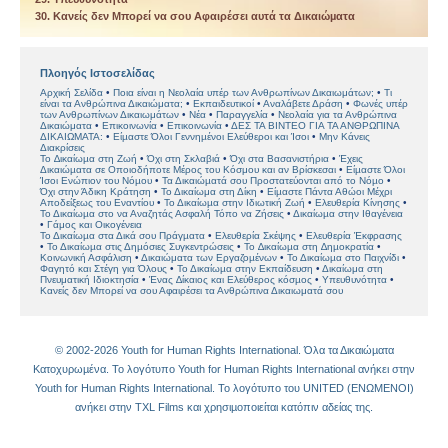
30. Κανείς δεν Μπορεί να σου Αφαιρέσει αυτά τα Δικαιώµατα
Πλοηγός Ιστοσελίδας
Αρχική Σελίδα
Ποια είναι η Νεολαία υπέρ των Ανθρωπίνων Δικαιωμάτων;
Τι
είναι τα Ανθρώπινα Δικαιώματα;
Εκπαιδευτικοί
Αναλάβετε Δράση
Φωνές υπέρ
των Ανθρωπίνων Δικαιωμάτων
Νέα
Παραγγελία
Νεολαία για τα Ανθρώπινα
Δικαιώματα
Επικοινωνία
Επικοινωνία
ΔΕΣ ΤΑ ΒΙΝΤΕΟ ΓΙΑ ΤΑ ΑΝΘΡΩΠΙΝΑ
ΔΙΚΑΙΩΜΑΤΑ:
Είµαστε Όλοι Γεννηµένοι Ελεύθεροι και Ίσοι
Μην Κάνεις
Διακρίσεις
Το ∆ικαίωµα στη Ζωή
Όχι στη Σκλαβιά
Όχι στα Βασανιστήρια
Έχεις
Δικαιώµατα σε Οποιοδήποτε Μέρος του Κόσμου και αν Βρίσκεσαι
Είµαστε Όλοι
Ίσοι Ενώπιον του Νόµου
Τα Δικαιώµατά σου Προστατεύονται από το Νόµο
Όχι στην Άδικη Κράτηση
Το Δικαίωμα στη Δίκη
Είµαστε Πάντα Αθώοι Μέχρι
Αποδείξεως του Εναντίου
Το Δικαίωµα στην Ιδιωτική Ζωή
Ελευθερία Κίνησης
Το Δικαίωµα στο να Αναζητάς Ασφαλή Τόπο να Ζήσεις
Δικαίωµα στην Ιθαγένεια
Γάμος και Οικογένεια
Το Δικαίωµα στα Δικά σου Πράγµατα
Ελευθερία Σκέψης
Ελευθερία Έκφρασης
Το Δικαίωµα στις Δηµόσιες Συγκεντρώσεις
Το ∆ικαίωµα στη ∆ηµοκρατία
Κοινωνική Ασφάλιση
Δικαιώματα των Εργαζοµένων
Το Δικαίωµα στο Παιχνίδι
Φαγητό και Στέγη για Όλους
Το Δικαίωµα στην Εκπαίδευση
Δικαίωμα στη
Πνευματική Ιδιοκτησία
Ένας ∆ίκαιος και Ελεύθερος κόσµος
Υπευθυνότητα
Κανείς δεν Μπορεί να σου Αφαιρέσει τα Ανθρώπινα Δικαιωματά σου
© 2002-2026 Youth for Human Rights International. Όλα τα Δικαιώµατα
Κατοχυρωµένα. Το λογότυπο Youth for Human Rights International ανήκει στην
Youth for Human Rights International. Το λογότυπο του UNITED (ΕΝΩΜΕΝΟΙ)
ανήκει στην TΧL Films και χρησιµοποιείται κατόπιν αδείας της.