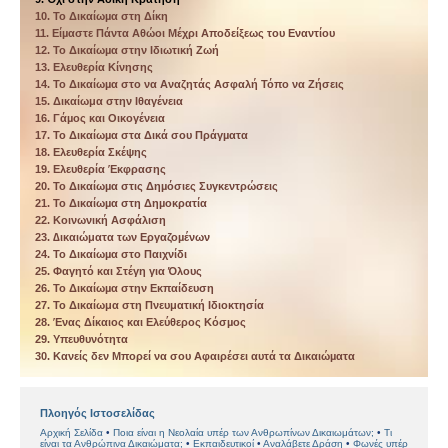
10. Το Δικαίωµα στη Δίκη
11. Είµαστε Πάντα Αθώοι Μέχρι Αποδείξεως του Εναντίου
12. Το Δικαίωµα στην Ιδιωτική Ζωή
13. Ελευθερία Κίνησης
14. Το Δικαίωµα στο να Αναζητάς Ασφαλή Τόπο να Ζήσεις
15. Δικαίωμα στην Ιθαγένεια
16. Γάµος και Οικογένεια
17. Το Δικαίωµα στα Δικά σου Πράγµατα
18. Ελευθερία Σκέψης
19. Ελευθερία Έκφρασης
20. Το Δικαίωµα στις Δηµόσιες Συγκεντρώσεις
21. Το Δικαίωµα στη Δηµοκρατία
22. Κοινωνική Ασφάλιση
23. ∆ικαιώματα των Εργαζοµένων
24. Το Δικαίωµα στο Παιχνίδι
25. Φαγητό και Στέγη για Όλους
26. Το Δικαίωµα στην Εκπαίδευση
27. Το Δικαίωμα στη Πνευματική Ιδιοκτησία
28. Ένας Δίκαιος και Ελεύθερος Κόσµος
29. Υπευθυνότητα
30. Κανείς δεν Μπορεί να σου Αφαιρέσει αυτά τα Δικαιώµατα
Πλοηγός Ιστοσελίδας
Αρχική Σελίδα
Ποια είναι η Νεολαία υπέρ των Ανθρωπίνων Δικαιωμάτων;
Τι
είναι τα Ανθρώπινα Δικαιώματα;
Εκπαιδευτικοί
Αναλάβετε Δράση
Φωνές υπέρ