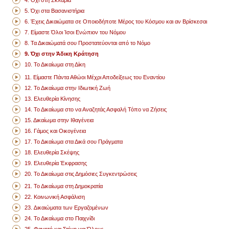
4. Όχι στη Σκλαβιά
5. Όχι στα Βασανιστήρια
6. Έχεις ∆ικαιώµατα σε Οποιοδήποτε Μέρος του Κόσμου και αν Βρίσκεσαι
7. Είµαστε Όλοι Ίσοι Ενώπιον του Νόµου
8. Τα Δικαιώµατά σου Προστατεύονται από το Νόµο
9. Όχι στην Άδικη Κράτηση
10. Το Δικαίωµα στη Δίκη
11. Είµαστε Πάντα Αθώοι Μέχρι Αποδείξεως του Εναντίου
12. Το Δικαίωµα στην Ιδιωτική Ζωή
13. Ελευθερία Κίνησης
14. Το Δικαίωµα στο να Αναζητάς Ασφαλή Τόπο να Ζήσεις
15. Δικαίωμα στην Ιθαγένεια
16. Γάµος και Οικογένεια
17. Το Δικαίωµα στα Δικά σου Πράγµατα
18. Ελευθερία Σκέψης
19. Ελευθερία Έκφρασης
20. Το Δικαίωµα στις Δηµόσιες Συγκεντρώσεις
21. Το Δικαίωµα στη Δηµοκρατία
22. Κοινωνική Ασφάλιση
23. ∆ικαιώματα των Εργαζοµένων
24. Το Δικαίωµα στο Παιχνίδι