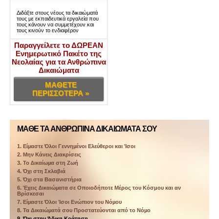
Διδάξτε στους νέους τα δικαιώματά
τους με εκπαιδευτικά εργαλεία που
τους κάνουν να συμμετέχουν και
τους κινούν το ενδιαφέρον
Παραγγείλετε το ΔΩΡΕΑΝ
Ενημερωτικό Πακέτο της
Νεολαίας για τα Ανθρώπινα
Δικαιώματα
ΜΑΘΕΤΕ
ΠΕΡΙΣΣΟΤΕΡΑ »
ΜΑΘΕ ΤΑ ΑΝΘΡΩΠΙΝΑ ΔΙΚΑΙΩΜΑΤΑ ΣΟΥ
1. Είµαστε Όλοι Γεννηµένοι Ελεύθεροι και Ίσοι
2. Μην Κάνεις Διακρίσεις
3. Το ∆ικαίωµα στη Ζωή
4. Όχι στη Σκλαβιά
5. Όχι στα Βασανιστήρια
6. Έχεις ∆ικαιώµατα σε Οποιοδήποτε Μέρος του Κόσμου και αν
Βρίσκεσαι
7. Είµαστε Όλοι Ίσοι Ενώπιον του Νόµου
8. Τα Δικαιώµατά σου Προστατεύονται από το Νόµο
9. Όχι στην Άδικη Κράτηση