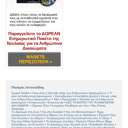
Διδάξτε στους νέους τα δικαιώματά
τους με εκπαιδευτικά εργαλεία που
τους κάνουν να συμμετέχουν και
τους κινούν το ενδιαφέρον
Παραγγείλετε το ΔΩΡΕΑΝ
Ενημερωτικό Πακέτο της
Νεολαίας για τα Ανθρώπινα
Δικαιώματα
ΜΑΘΕΤΕ
ΠΕΡΙΣΣΟΤΕΡΑ »
Πλοηγός Ιστοσελίδας
Αρχική Σελίδα
Ποια είναι η Νεολαία υπέρ των Ανθρωπίνων Δικαιωμάτων;
Τι
είναι τα Ανθρώπινα Δικαιώματα;
Εκπαιδευτικοί
Αναλάβετε Δράση
Φωνές υπέρ
των Ανθρωπίνων Δικαιωμάτων
Νέα
Παραγγελία
Νεολαία για τα Ανθρώπινα
Δικαιώματα
Επικοινωνία
Επικοινωνία
ΔΕΣ ΤΑ ΒΙΝΤΕΟ ΓΙΑ ΤΑ ΑΝΘΡΩΠΙΝΑ
ΔΙΚΑΙΩΜΑΤΑ:
Είµαστε Όλοι Γεννηµένοι Ελεύθεροι και Ίσοι
Μην Κάνεις
Διακρίσεις
Το ∆ικαίωµα στη Ζωή
Όχι στη Σκλαβιά
Όχι στα Βασανιστήρια
Έχεις
Δικαιώµατα σε Οποιοδήποτε Μέρος του Κόσμου και αν Βρίσκεσαι
Είµαστε Όλοι
Ίσοι Ενώπιον του Νόµου
Τα Δικαιώµατά σου Προστατεύονται από το Νόµο
Όχι στην Άδικη Κράτηση
Το Δικαίωμα στη Δίκη
Είµαστε Πάντα Αθώοι Μέχρι
Αποδείξεως του Εναντίου
Το Δικαίωµα στην Ιδιωτική Ζωή
Ελευθερία Κίνησης
Το Δικαίωµα στο να Αναζητάς Ασφαλή Τόπο να Ζήσεις
Δικαίωµα στην Ιθαγένεια