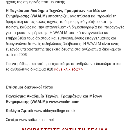
ήχους της σημερινής ποπ μουσικής.
Η Παγκόσμια Ακαδημία Τεχνών, Γραμμάτων και Μέσων
Ενημέρωσης (WAALM)
υποστηρίζει, αναπτύσσει και προωθεί τη
δραματική και τις καλές τέχνες, το δημιουργικό γράψιμο και την
ποίηση, καθώς και την επαγγελματική δημοσιογραφία και παραγωγές
για τα μέσα ενημέρωσης. Η WAALM τακτικά αναγνωρίζει και
επιβραβεύει τους άριστους και εμπνευσμένους επαγγελματίες και
διοργανώνει διεθνείς εκδηλώσεις βράβευσης. Η WAALM είναι ένας
ενεργός υπερασπιστής της εκπαίδευσης στα ανθρώπινα δικαιώματα
από το 2006.
Για να μάθεις περισσότερα σχετικά με τα ανθρώπινα δικαιώματα και
το ανθρώπινο δικαίωμα #18
κάνε κλικ εδώ>>
Επίσημοι δικτυακοί τόποι:
Παγκόσμια Ακαδημία Τεχνών, Γραμμάτων και Μέσων
Ενημέρωσης (WAALM): www.waalm.com
Κολέγιο Άμπεϊ:
www.abbeycollege.co.uk
Σατάρ:
www.sattarmusic.net
ΜΟΙΡΑΣΤΕΙΤΕ ΑΥΤΗ ΤΗ ΣΕΛΙΔΑ