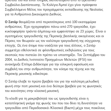
αριστεία του και είναι πλήρως διαπιστευμένο από το Βρετανικό
Συμβούλιο Διαπίστευσης. Το Κολέγιο Άμπεϊ έχει γίνει πρόσφατα
Συμβαλλόμενο Μέλος του προγράμματος εκπαίδευσης της Νεολαίας
για τα Ανθρώπινα Δικαιώματα Διεθνώς.
Ο Σατάρ
θαυμάζεται από περισσότερους από 100 εκατομμύρια
ανθρώπους. Έχει ηχογραφήσει πάνω από 270 τραγούδια, έχει
κυκλοφορήσει τριάντα άλμπουμ και εμφανίστηκε σε 23 χώρες. Είναι ο
αγαπημένος τραγουδιστής της Περσικής βασιλικής οικογένειας και οι
Πέρσες τον θεωρούν ως τον καλύτερο τραγουδιστή της σύγχρονης
εποχής. Ως ένα άτομο που νοιάζεται για τους άλλους, ο Σατάρ
συμμετέχει εθελοντικά σε φιλανθρωπικές εκδηλώσεις για τους
σκοπούς που πιστεύει ότι πρέπει να υποστηρίξει. Τον Σεπτέμβριο του
2004, το Διεθνές Ινστιτούτο Προηγμένων Μελετών (IFSI) τον
ανακήρυξε Επίτιμο Διδάκτορα για την ειλικρινή αφοσίωση και
συμβολή του στην ανθρωπότητα, τον κόσμο της τέχνης και της
Περσικής μουσικής ειδικότερα.
Ο Σατάρ έλαβε το πρώτο βραβείο του για την καλύτερη μελωδική
φωνή στην ποπ μουσική και ένα δεύτερο βραβείο για τις φωνητικές
του ικανότητες στην κλασική μουσική.
Το κλειδί για τη μακροβιότητά του ως τραγουδιστής είναι η
καταπληκτική γκάμα της φωνής του που του δίνει τη δυνατότητα να
τραγουδάει από Παραδοσιακά /Κλασικά (Bazm) μέχρι τους ποικίλους