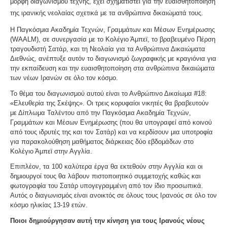
μορφή διαγωνισμού τέχνης, έχει σχηματιστεί για την ευαισθητοποίηση
της ιρανικής νεολαίας σχετικά με τα ανθρώπινα δικαιώματά τους.
Η Παγκόσμια Ακαδημία Τεχνών, Γραμμάτων και Μέσων Ενημέρωσης
(WAALM), σε συνεργασία με το Κολέγιο Άμπεϊ, το βραβευμένο Πέρση
τραγουδιστή Σατάρ, και τη Νεολαία για τα Ανθρώπινα Δικαιώματα
Διεθνώς, ανέπτυξε αυτόν το διαγωνισμό ζωγραφικής με κραγιόνια για
την εκπαίδευση και την ευαισθητοποίηση στα ανθρώπινα δικαιώματα
των νέων Ιρανών σε όλο τον κόσμο.
Το θέμα του διαγωνισμού αυτού είναι το Ανθρώπινο Δικαίωμα #18:
«Ελευθερία της Σκέψης». Οι τρεις κορυφαίοι νικητές θα βραβευτούν
με Δίπλωμα Ταλέντου από την Παγκόσμια Ακαδημία Τεχνών,
Γραμμάτων και Μέσων Ενημέρωσης (που θα υπογραφεί από κοινού
από τους ιδρυτές της και τον Σατάρ) και να κερδίσουν μια υποτροφία
για παρακολούθηση μαθήματος διάρκειας δύο εβδομάδων στο
Κολέγιο Άμπεϊ στην Αγγλία.
Επιπλέον, τα 100 καλύτερα έργα θα εκτεθούν στην Αγγλία και οι
δημιουργοί τους θα λάβουν πιστοποιητικό συμμετοχής καθώς και
φωτογραφία του Σατάρ υπογεγραμμένη από τον ίδιο προσωπικά.
Αυτός ο διαγωνισμός είναι ανοικτός σε όλους τους Ιρανούς σε όλο τον
κόσμο ηλικίας 13-19 ετών.
Ποιοι δημιούργησαν αυτή την κίνηση για τους Ιρανούς νέους