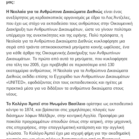
μας:
Η Νεολαία για τα Ανθρώπινα Δικαιώματα Διεθνώς
είναι ένας
ανεξάρτητος μη κερδοσκοπικός οργανισμός με έδρα το Λος Άντζελες,
που έχει ως στόχο να εκπαιδεύσει τους ανθρώπους στην Οικουμενική
Διακήρυξη των Ανθρωπίνων Δικαιωμάτων, ώστε να γίνουν πολύτιμοι
υπέρμαχοι της ανεκτικότητας και της ειρήνης. Πολύ πρόσφατα, η
Νεολαία για τα Ανθρώπινα Δικαιώματα Διεθνώς κυκλοφόρησε μια
σειρά από τριάντα οπτικοακουστικά μηνύματα κοινής ωφέλειας, ένα
για κάθε άρθρο της Οικουμενικής Διακήρυξης των Ανθρωπίνων
Δικαιωμάτων. Το πρώτο από αυτά τα μηνύματα, που κυκλοφόρησε
στα τέλη του 2005, έχει προβληθεί σε περισσότερα από 130
εκατομμύρια ανθρώπους. Η Νεολαία για τα Ανθρώπινα Δικαιώματα
Διεθνώς εκδίδει επίσης το Εγχειρίδιο των Ανθρωπίνων Δικαιωμάτων
«UNITED», εφοδιάζοντας έτσι τους εκπαιδευτικούς και ηγέτες με
πρακτικά μέσα για να διδάξουν τα ανθρώπινα δικαιώματα στους
νέους.
Το Κολέγιο Άμπεϊ στο Ηνωμένο Βασίλειο
ορίστηκε ως εκπαιδευτικό
κέντρο το 1874, και βρίσκεται στις χαμηλότερες πλαγιές των
διάσημων λόφων Μάλβερν, στην κεντρική Αγγλία. Προσφέρει μια
ποικιλία προγραμμάτων σπουδών όπως στην ιατρική, στην μηχανική,
στις επιχειρήσεις, στην επαγγελματική κατάρτιση και την αγγλική
γλώσσα. Το Κολέγιο Άμπεϊ έχει μια ισχυρή φήμη για την ακαδημαϊκή